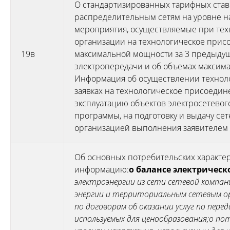
О стандартизированных тарифных став
распределительным сетям на уровне н
мероприятия, осуществляемые при те
организации на технологическое прис
19в
максимальной мощности за 3 предыдущ
электропередачи и об объемах максим
Информация об осуществлении техноло
заявках на технологическое присоедине
эксплуатацию объектов электросетево
программы, на подготовку и выдачу се
организацией выполнения заявителем Т
Об основных потребительских характер
информацию:
о балансе электрическ
электроэнергии из сети сетевой компан
энергии и территориальным сетевым ор
по договорам об оказании услуг по пере
используемых для ценообразования;
о по