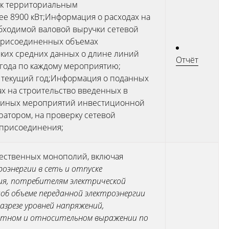
е к территориальным
е 8900 кВт;Информация о расходах на
бходимой валовой выручки сетевой
 присоединенных объемах
ких средних данных о длине линий
Отчёт
года по каждому мероприятию;
 текущий год;Информация о поданных
ах на строительство введенных в
 и иных мероприятий инвестиционной
ратором, на проверку сетевой
 присоединения;
стественных монополий, включая
роэнергии в сеть и отпуске
ния, потребителям электрической
;
об объеме переданной электроэнергии
азрезе уровней напряжений,
лютном и относительном выражении по