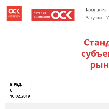
Компания
Закупки
У
Стан
субъе
рын
В РЕД.
С
Наимен
16.02.2019