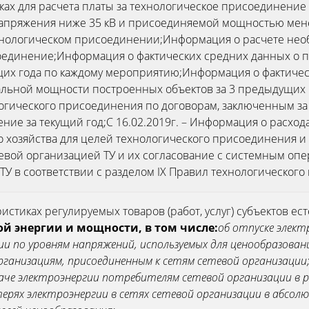
ках для расчета платы за технологическое присоединени
апряжения ниже 35 кВ и присоединяемой мощностью мене
хнологическом присоединении;Информация о расчете нео
оединение;Информация о фактических средних данных о
их года по каждому мероприятию;Информация о фактичес
альной мощности построенных объектов за 3 предыдущих 
гического присоединения по договорам, заключенным за
ние за текущий год;С 16.02.2019г. – Информация о расход
го хозяйства для целей технологического присоединения
тевой организацией ТУ и их согласование с системным опе
У в соответствии с разделом IX Правил технологического
истиках регулируемых товаров (работ, услуг) субъектов е
ой энергии и мощности, в том числе:
об отпуске элект
ии по уровням напряжений, используемых для ценообразова
ганизациям, присоединенным к сетям сетевой организации
даче электроэнергии потребителям сетевой организации в р
терях электроэнергии в сетях сетевой организации в абсо