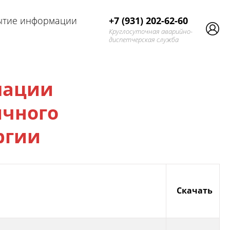
ытие информации
+7 (931) 202-62-60
Круглосуточная аварийно-
диспетчерская служба
мации
ичного
ргии
Скачать