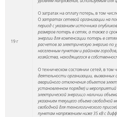
уровням напряжения, используемым для ц
О затратах на оплату потерь, в том числ
О
затратах сетевой организации на пок
период с указанием источника опублик
размеров потерь в сетях, а также о сро
энергии для компенсации потерь в сетях
19 г
расчетов за электрическую энергию по 
населенным пунктам и районам городов
хозяйства, находящегося в собственнос
О техническом состоянии сетей, в том 
деятельности организации, вызванных 
аварийного отключения объектов электр
установленном порядке) и мероприятий 
электрической энергии;
о наличии объем
указанием текущего объема свободной 
свободной для технологического прис
пунктам напряжением ниже 35 кВ с дифф