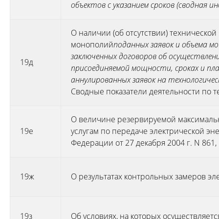
объектов с указанием сроков (сводная и
О наличии (об отсутствии) технической
монополий
поданных заявок и объема м
заключенных договоров об осуществлени
19д
присоединяемой мощности, сроках и пла
аннулированных заявок на технологичес
Сводные показатели деятельности по 
О величине резервируемой максимальн
19е
услугам по передаче электрической эн
Федерации от 27 декабря 2004 г. N 861
19ж
О результатах контрольных замеров эл
19з
Об условиях, на которых осуществляетс