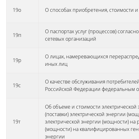
19о
О способах приобретения, стоимости и
О паспортах услуг (процессов) соглас
19п
сетевых организаций
О лицах, намеревающихся перераспре
19р
иных лиц
О качестве обслуживания потребителе
19с
Российской Федерации федеральным о
Об объеме и стоимости электрической 
(поставки) электрической энергии (мо
19т
электрической энергии (мощности) на
(мощности) на квалифицированных ге
энергии