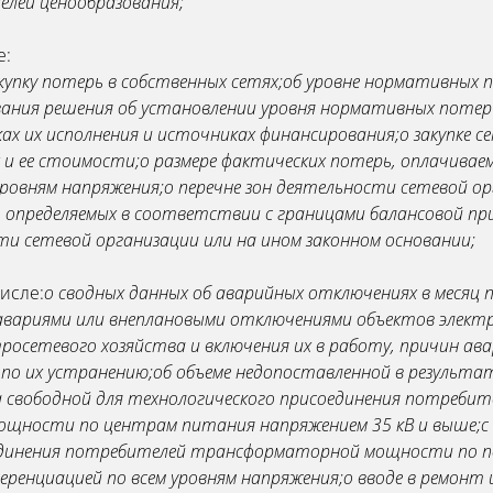
елей ценообразования;
е:
упку потерь в собственных сетях;
об уровне нормативных 
ования решения об установлении уровня нормативных потер
ках их исполнения и источниках финансирования;
о закупке 
 и ее стоимости;
о размере фактических потерь, оплачива
уровням напряжения;
о перечне зон деятельности сетевой ор
, определяемых в соответствии с границами балансовой п
ти сетевой организации или на ином законном основании;
числе:
о сводных данных об аварийных отключениях в месяц
авариями или внеплановыми отключениями объектов электр
осетевого хозяйства и включения их в работу, причин ава
по их устранению;
об объеме недопоставленной в результ
а свободной для технологического присоединения потреб
мощности по центрам питания напряжением 35 кВ и выше;
с
оединения потребителей трансформаторной мощности по 
еренциацией по всем уровням напряжения;
о вводе в ремонт