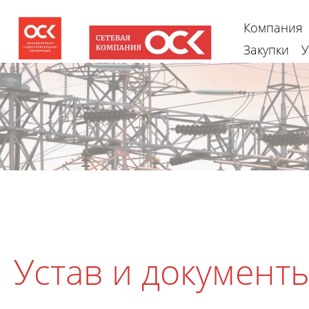
Компания
Закупки
У
Устав и документ