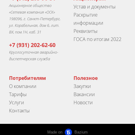
Акционерное общество
Устав и документы
«Сетевая компания «ОСК»
Раскрытие
198096, г. Санкт-Петербург,
информации
ул. Корабельная, дом 6, лит.
Реквизиты
ВХ, пом.1Н, каб. 31
ГОСА по итогам 2022
+7 (931) 202-62-60
Круглосуточная аварийно-
диспетчерская служба
Потребителям
Полезное
О компании
Закупки
Тарифы
Вакансии
Услуги
Новости
Контакты
Made on
Bazium