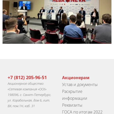
+7 (812) 205-96-51
Акционерам
Акционерное общество
Устав и документы
«Сетевая компания «ОСК»
Раскрытие
198096, г. Санкт-Петербург,
информации
ул. Корабельная, дом 6, лит.
Реквизиты
ВХ, пом.1Н, каб. 31
ГОСА по итогам 2022