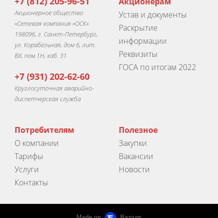
+7 (812) 205-96-51
Акционерам
Акционерное общество
Устав и документы
«Сетевая компания «ОСК»
Раскрытие
198096, г. Санкт-Петербург,
информации
ул. Корабельная, дом 6, лит.
Реквизиты
ВХ, пом.1Н, каб. 31
ГОСА по итогам 2022
+7 (931) 202-62-60
Круглосуточная аварийно-
диспетчерская служба
Потребителям
Полезное
О компании
Закупки
Тарифы
Вакансии
Услуги
Новости
Контакты
Made on
Bazium